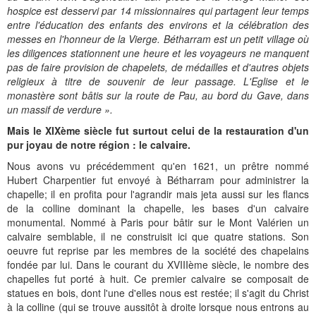
hospice est desservi par 14 missionnaires qui partagent leur temps
entre l'éducation des enfants des environs et la célébration des
messes en l'honneur de la Vierge. Bétharram est un petit village où
les diligences stationnent une heure et les voyageurs ne manquent
pas de faire provision de chapelets, de médailles et d'autres objets
religieux à titre de souvenir de leur passage. L'Eglise et le
monastère sont bâtis sur la route de Pau, au bord du Gave, dans
un massif de verdure ».
Mais le XIXème siècle fut surtout celui de la restauration d'un
pur joyau de notre région : le calvaire.
Nous avons vu précédemment qu'en 1621, un prêtre nommé
Hubert Charpentier fut envoyé à Bétharram pour administrer la
chapelle; il en profita pour l'agrandir mais jeta aussi sur les flancs
de la colline dominant la chapelle, les bases d'un calvaire
monumental. Nommé à Paris pour bâtir sur le Mont Valérien un
calvaire semblable, il ne construisit ici que quatre stations. Son
oeuvre fut reprise par les membres de la société des chapelains
fondée par lui. Dans le courant du XVIIIème siècle, le nombre des
chapelles fut porté à huit. Ce premier calvaire se composait de
statues en bois, dont l'une d'elles nous est restée; il s'agit du Christ
à la colline (qui se trouve aussitôt à droite lorsque nous entrons au