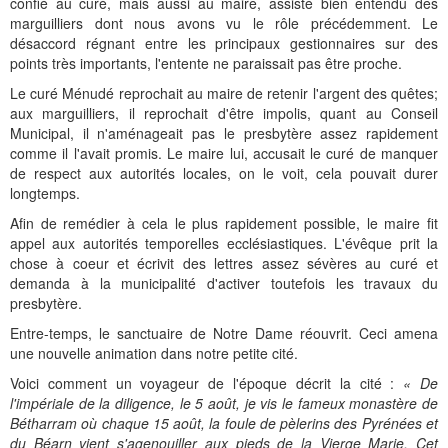
confié au curé, mais aussi au maire, assisté bien entendu des
marguilliers dont nous avons vu le rôle précédemment. Le
désaccord régnant entre les principaux gestionnaires sur des
points très importants, l'entente ne paraissait pas être proche.
Le curé Ménudé reprochait au maire de retenir l'argent des quêtes;
aux marguilliers, il reprochait d'être impolis, quant au Conseil
Municipal, il n'aménageait pas le presbytère assez rapidement
comme il l'avait promis. Le maire lui, accusait le curé de manquer
de respect aux autorités locales, on le voit, cela pouvait durer
longtemps.
Afin de remédier à cela le plus rapidement possible, le maire fit
appel aux autorités temporelles ecclésiastiques. L'évêque prit la
chose à coeur et écrivit des lettres assez sévères au curé et
demanda à la municipalité d'activer toutefois les travaux du
presbytère.
Entre-temps, le sanctuaire de Notre Dame réouvrit. Ceci amena
une nouvelle animation dans notre petite cité.
Voici comment un voyageur de l'époque décrit la cité :
« De
l'impériale de la diligence, le 5 août, je vis le fameux monastère de
Bétharram où chaque 15 août, la foule de pèlerins des Pyrénées et
du Béarn vient s'agenouiller aux pieds de la Vierge Marie. Cet