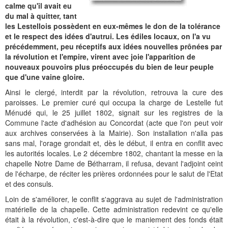
Histoire et patrimoine
Artisanats d'arts
Cartes anciennes
Plan Local d'Urbanisme
Sports
La vie à Bétharram
Le village en images
Accueil des groupes
Montagne et eaux vives
Jusqu'au XXe siécle
Municipalité depuis 1789
L'église Saint Jean-Baptiste
Représentations externes
Le service technique
Conseil Communautaire
Ecole publique
L'activité Lestelloise
La légende
La Chapelle Notre Dame
calme qu'il avait eu
du mal à quitter, tant
Manifestations
Restauration du calvaire
Associations
Votre séjour
Aires de pique-nique
Vers le progrès
Translation du cimetière
Le cimetière
PV du Conseil Municipal
Le service scolaire
Compétences
PLU 2025 modification simplifiée N° 1
Collège et lycées
Les pèlerinages
La Chapelle Saint Michel
L'ensemble scolaire
les Lestellois possèdent en eux-mêmes le don de la tolérance
et le respect des idées d'autrui. Les édiles locaux, on l'a vu
Liens touristiques
Équipements
Services publics
Le XXe siécle
Recensement de 1385
Le monument aux morts
Services aux personnes
Réalisations
PLU 2020
Collèges aux alentours
Récit de voyage en 1645
Le calvaire
La maison de retraite
précédemment, peu réceptifs aux idées nouvelles prônées par
la révolution et l'empire, virent avec joie l'apparition de
Aménagements
Culte
Montagne
Le moulin
PLU 2011 - Règlement
Lycées aux alentours
Services aux jeunes
Le vieux pont
Les accueils
nouveaux pouvoirs plus préoccupés du bien de leur peuple
que d'une vaine gloire.
Budget et finances
Villes
Les chemins
Projets
Administrations
Le Musée
Ainsi le clergé, interdit par la révolution, retrouva la cure des
paroisses. Le premier curé qui occupa la charge de Lestelle fut
Bulletins municipaux
Culture et découverte
Les savoir-faire
Réalisations
Budgets primitifs
Santé / Social
Ménudé qui, le 25 juillet 1802, signait sur les registres de la
Commune l'acte d'adhésion au Concordat (acte que l'on peut voir
État civil
Sports d'hivers et thermes
Comptes administratifs
Maisons de retraite
aux archives conservées à la Mairie). Son installation n'alla pas
sans mal, l'orage grondait et, dès le début, il entra en conflit avec
Mentions légales et politique de confidentialité
Fiscalité
Naissances
Transports
les autorités locales. Le 2 décembre 1802, chantant la messe en la
chapelle Notre Dame de Bétharram, il refusa, devant l'adjoint ceint
Mariages / Pacs
Déchets
de l'écharpe, de réciter les prières ordonnées pour le salut de l'Etat
et des consuls.
Décès
Loin de s'améliorer, le conflit s'aggrava au sujet de l'administration
matérielle de la chapelle. Cette administration redevint ce qu'elle
était à la révolution, c'est-à-dire que le maniement des fonds était