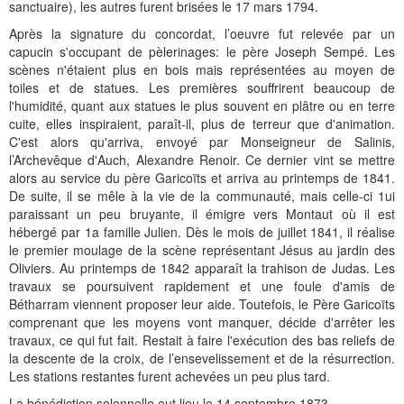
sanctuaire), les autres furent brisées le 17 mars 1794.
Après la signature du concordat, l’oeuvre fut relevée par un
capucin s'occupant de pèlerinages: le père Joseph Sempé. Les
scènes n'étaient plus en bois mais représentées au moyen de
toiles et de statues. Les premières souffrirent beaucoup de
l'humidité, quant aux statues le plus souvent en plâtre ou en terre
cuite, elles inspiraient, paraît-il, plus de terreur que d'animation.
C'est alors qu'arriva, envoyé par Monseigneur de Salinis,
l’Archevêque d'Auch, Alexandre Renoir. Ce dernier vint se mettre
alors au service du père Garicoïts et arriva au printemps de 1841.
De suite, il se mêle à la vie de la communauté, mais celle-ci 1ui
paraissant un peu bruyante, il émigre vers Montaut où il est
hébergé par 1a famille Julien. Dès le mois de juillet 1841, il réalise
le premier moulage de la scène représentant Jésus au jardin des
Oliviers. Au printemps de 1842 apparaît la trahison de Judas. Les
travaux se poursuivent rapidement et une foule d'amis de
Bétharram viennent proposer leur aide. Toutefois, le Père Garicoïts
comprenant que les moyens vont manquer, décide d'arrêter les
travaux, ce qui fut fait. Restait à faire l'exécution des bas reliefs de
la descente de la croix, de l’ensevelissement et de la résurrection.
Les stations restantes furent achevées un peu plus tard.
La bénédiction solennelle eut lieu le 14 septembre 1873.