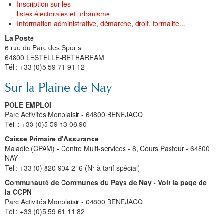
Histoire et patrimoine
Artisanats d'arts
Cartes anciennes
Plan Local d'Urbanisme
Sports
La vie à Bétharram
Le village en images
Accueil des groupes
Montagne et eaux vives
Jusqu'au XXe siécle
Municipalité depuis 1789
L'église Saint Jean-Baptiste
Représentations externes
Le service technique
Conseil Communautaire
Ecole publique
L'activité Lestelloise
La légende
La Chapelle Notre Dame
Inscription sur les
listes électorales et urbanisme
Manifestations
Restauration du calvaire
Associations
Votre séjour
Aires de pique-nique
Vers le progrès
Translation du cimetière
Le cimetière
PV du Conseil Municipal
Le service scolaire
Compétences
PLU 2025 modification simplifiée N° 1
Collège et lycées
Les pèlerinages
La Chapelle Saint Michel
L'ensemble scolaire
Information administrative, démarche, droit, formalite...
La Poste
Liens touristiques
Équipements
Services publics
Le XXe siécle
Recensement de 1385
Le monument aux morts
Services aux personnes
Réalisations
PLU 2020
Collèges aux alentours
Récit de voyage en 1645
Le calvaire
La maison de retraite
6 rue du Parc des Sports
64800 LESTELLE-BETHARRAM
Aménagements
Culte
Montagne
Le moulin
PLU 2011 - Règlement
Lycées aux alentours
Services aux jeunes
Le vieux pont
Les accueils
Tél : +33 (0)5 59 71 91 12
Budget et finances
Villes
Les chemins
Projets
Administrations
Le Musée
Sur la Plaine de Nay
Bulletins municipaux
Culture et découverte
Les savoir-faire
Réalisations
Budgets primitifs
Santé / Social
POLE EMPLOI
Parc Activités Monplaisir - 64800 BENEJACQ
État civil
Sports d'hivers et thermes
Comptes administratifs
Maisons de retraite
Tél. : +33 (0)5 59 13 06 90
Caisse Primaire d'Assurance
Mentions légales et politique de confidentialité
Fiscalité
Naissances
Transports
Maladie (CPAM) - Centre Multi-services -
8, Cours Pasteur - 64800
NAY
Mariages / Pacs
Déchets
Tel : +33 (0) 820 904 216 (N° à tarif spécial)
Décès
Communauté de Communes du Pays de Nay - Voir la page de
la CCPN
Parc Activités Monplaisir - 64800 BENEJACQ
Tél : +33 (0)5 59 61 11 82