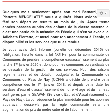
Quelques mois seulement après son mari Bernard,
Pierrette MENGELATTE nous a quittés. Nous avions
fêté son départ en retraite au mois de juin. Après trente
années passées auprès des enfants de la classe maternelle,
c’est une partie de la mémoire de l’école qui s’en va avec elle.
Adichats Pierrette, et merci pour ton attachement à l’école, ta
disponibilité et les services que tu as rendus.
Je vous avais déjà informé (bulletin de décembre 2015) de
l’obligation, inscrite dans la loi NOTRe, pour la communauté de
Communes de prendre la compétence eau/assainissement au plus
er
tard le 1
janvier 2020 et donc pour les communes ou syndicats de
se dessaisir de la gestion de ces services. Pour des raisons
réglementaires et de dotation budgétaire, la
C
ommunauté de
C
ommunes du
P
ays de
N
ay (CCPN) a décidé de prendre cette
er
compétence dès le 1
janvier 2018, et depuis cette date les
services d’eau et d’assainissement de notre village et du hameau
sont gérés par le SEAPAN (
S
ervice d’
E
au et d’
A
ssainissement du
P
ays de
N
ay). La conséquence la plus immédiate pour les abonnés
auparavant desservis par la régie communale sera une
augmentation du prix du mètre cube et de l’abonnement.