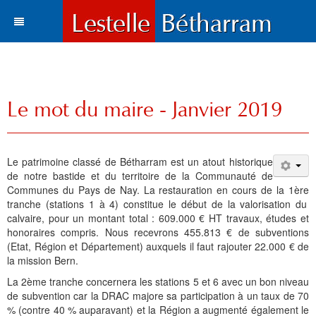
Actualités
Le village
Tous les articles
Le mot du maire - Janvier 2019
Tourisme
Vie municipale
Situation et accès
Histoire
Travaux
Environnement
Votre destination
Le patrimoine classé de Bétharram est un atout historique
Municipalité
Vie locale
Lestelle en chiffre
Où manger, où dormir ?
Histoire
Trois paysages
de notre bastide et du territoire de la Communauté de
Communes du Pays de Nay. La restauration en cours de la 1
ère
Vie locale
Enfance et enseignement
Plans de la commune
Sports et loisirs
Toponymie
Mots du maire
Cartes
Hôtels l Restaurants
La Bastide
tranche (stations 1 à 4) constitue le début de la valorisation du
calvaire, pour un montant total : 609.000 € HT travaux, études et
Bétharram
Solidarité et environnement
Fonds d'écran
Visites et découvertes
Chroniques locales
Le conseil municipal
Santé
Gîtes et meublés
Bases de Loisirs
La Chapelle de Bétharram
Le nom de Lestelle
Bienvenue
honoraires compris. Nous recevrons 455.813 € de subventions
(Etat, Région et Département) auxquels il faut rajouter 22.000 € de
Culture et loisirs
Photos et cartes postales
Les Grottes de Bétharram
Archives
Informations
Education
Histoire
Chambres d'Hôtes
Balades et randonnées
Reconstruction du Pont
Toponymie gasconne
Archives
Les membres du Conseil
la mission Bern.
La 2
ème
tranche concernera les stat
i
ons
5
et
6
avec un bon niveau
Sports
Contacts
Produits régionaux
Patrimoines
Communauté de communes
Entreprises
Patrimoine
Cartes postales anciennes
Camping et chalets
Parcours d'orientation
Le XVIIIe siécle
La charte de Lestelle
Commissions municipales
Le service administratif
Petite enfance
Chronologie
de subvention car la DRAC majore sa participation à un taux de 70
% (contre 40 % auparavant) et la Région a augmenté également le