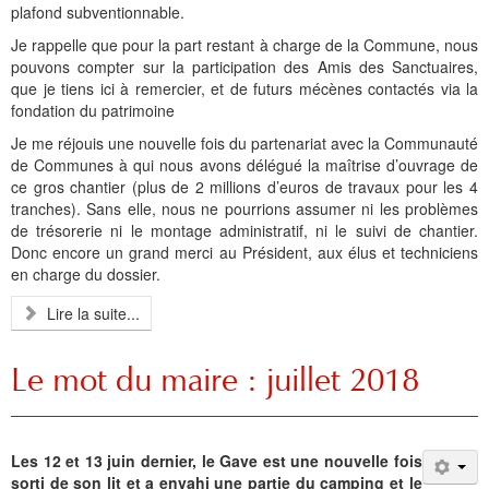
Histoire et patrimoine
Artisanats d'arts
Cartes anciennes
Plan Local d'Urbanisme
Sports
La vie à Bétharram
Le village en images
Accueil des groupes
Montagne et eaux vives
Jusqu'au XXe siécle
Municipalité depuis 1789
L'église Saint Jean-Baptiste
Représentations externes
Le service technique
Conseil Communautaire
Ecole publique
L'activité Lestelloise
La légende
La Chapelle Notre Dame
plafond subventionnable.
Je rappelle que pour la part restant à charge de la Commune, nous
Manifestations
Restauration du calvaire
Associations
Votre séjour
Aires de pique-nique
Vers le progrès
Translation du cimetière
Le cimetière
PV du Conseil Municipal
Le service scolaire
Compétences
PLU 2025 modification simplifiée N° 1
Collège et lycées
Les pèlerinages
La Chapelle Saint Michel
L'ensemble scolaire
pouvons compter sur la participation des Amis des Sanctuaires,
que je tiens ici à remercier, et de futurs mécènes contactés via la
Liens touristiques
Équipements
Services publics
Le XXe siécle
Recensement de 1385
Le monument aux morts
Services aux personnes
Réalisations
PLU 2020
Collèges aux alentours
Récit de voyage en 1645
Le calvaire
La maison de retraite
fondation du patrimoine
Aménagements
Culte
Montagne
Le moulin
PLU 2011 - Règlement
Lycées aux alentours
Services aux jeunes
Le vieux pont
Les accueils
Je me réjouis une nouvelle fois du partenariat avec la Communauté
de Communes à qui nous avons délégué la maîtrise d’ouvrage de
Budget et finances
Villes
Les chemins
Projets
Administrations
Le Musée
ce gros chantier (plus de 2 millions d’euros de travaux pour les 4
tranches). Sans elle, nous ne pourrions assumer ni les problèmes
Bulletins municipaux
Culture et découverte
Les savoir-faire
Réalisations
Budgets primitifs
Santé / Social
de trésorerie ni le montage administratif, ni le suivi de chantier.
Donc encore un grand merci au Président, aux élus et techniciens
État civil
Sports d'hivers et thermes
Comptes administratifs
Maisons de retraite
en charge du dossier.
Mentions légales et politique de confidentialité
Fiscalité
Naissances
Transports
Lire la suite...
Mariages / Pacs
Déchets
Le mot du maire : juillet 2018
Décès
Les 12 et 13 juin dernier, le Gave est une nouvelle fois
sorti de son lit et a envahi une partie du camping et le