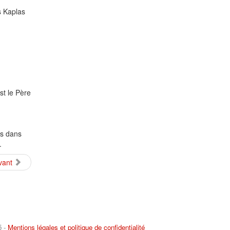
s Kaplas
st le Père
ts dans
.
vant
5 -
Mentions légales et politique de confidentialité