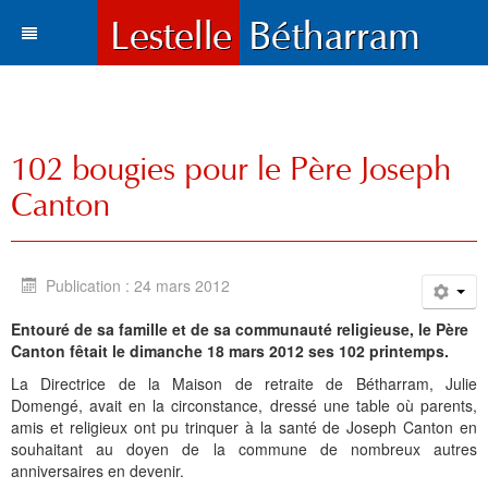
Actualités
Le village
Tous les articles
102 bougies pour le Père Joseph
Tourisme
Vie municipale
Situation et accès
Canton
Histoire
Travaux
Environnement
Votre destination
Municipalité
Vie locale
Lestelle en chiffre
Où manger, où dormir ?
Histoire
Trois paysages
Publication : 24 mars 2012
Vie locale
Enfance et enseignement
Plans de la commune
Sports et loisirs
Toponymie
Mots du maire
Cartes
Hôtels l Restaurants
La Bastide
Entouré de sa famille et de sa communauté religieuse, le Père
Canton fêtait le dimanche 18 mars 2012 ses 102 printemps.
Bétharram
Solidarité et environnement
Fonds d'écran
Visites et découvertes
Chroniques locales
Le conseil municipal
Santé
Gîtes et meublés
Bases de Loisirs
La Chapelle de Bétharram
Le nom de Lestelle
Bienvenue
La Directrice de la Maison de retraite de Bétharram, Julie
Culture et loisirs
Photos et cartes postales
Les Grottes de Bétharram
Archives
Informations
Education
Histoire
Chambres d'Hôtes
Balades et randonnées
Reconstruction du Pont
Toponymie gasconne
Archives
Les membres du Conseil
Domengé, avait en la circonstance, dressé une table où parents,
amis et religieux ont pu trinquer à la santé de Joseph Canton en
Sports
Contacts
Produits régionaux
Patrimoines
Communauté de communes
Entreprises
Patrimoine
Cartes postales anciennes
Camping et chalets
Parcours d'orientation
Le XVIIIe siécle
La charte de Lestelle
Commissions municipales
Le service administratif
Petite enfance
Chronologie
souhaitant au doyen de la commune de nombreux autres
anniversaires en devenir.